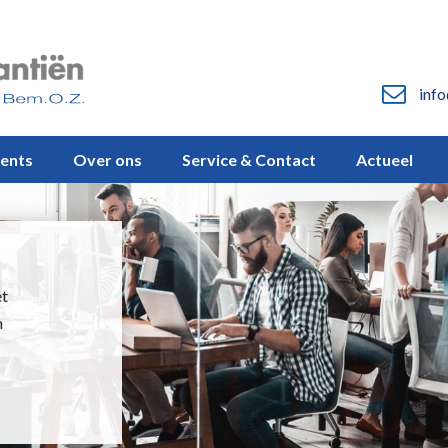
info
vents
Over ons
Service & Contact
Actueel
et
n